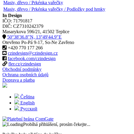
Masiv, dřevo / Prkénka vařečky
Masiv, dřevo / Prkénka vařečky / Podložky pod hrnky
In Design
IČO: 71791817
DIČ: CZ7310242379
Masarykova 596/21, 41502 Teplice
50°38'36.8"N, 13°49'44.9"E
Otevřeno Po-Pá 9-17, So-Ne Zavřeno
+420 770 177 266
czindesign@czindesign.cz
facebook.com/czindesign
fler.cz/czindesign
Obchodní podmínky
Ochrana osobních údajů
Doprava a platba
Čeština
English
Русский
Probíhá přihlášení, prosím čekejte...