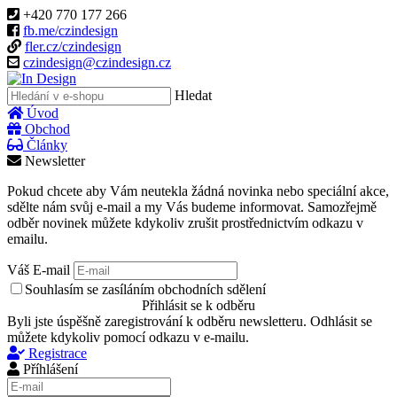
+420 770 177 266
fb.me/czindesign
fler.cz/czindesign
czindesign@czindesign.cz
Hledat
Úvod
Obchod
Články
Newsletter
Pokud chcete aby Vám neutekla žádná novinka nebo speciální akce,
sdělte nám svůj e-mail a my Vás budeme informovat. Samozřejmě
odběr novinek můžete kdykoliv zrušit prostřednictvím odkazu v
emailu.
Váš E-mail
Souhlasím se zasíláním obchodních sdělení
Přihlásit se k odběru
Byli jste úspěšně zaregistrování k odběru newsletteru. Odhlásit se
můžete kdykoliv pomocí odkazu v e-mailu.
Registrace
Příhlášení