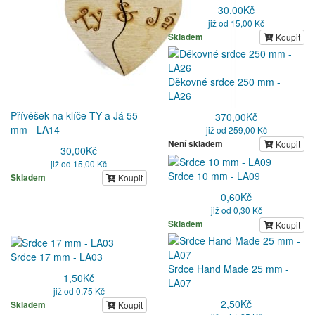
30,00
Kč
již od 15,00 Kč
Skladem
Koupit
Děkovné srdce 250 mm -
LA26
Přívěšek na klíče TY a Já 55
370,00
Kč
mm - LA14
již od 259,00 Kč
Není skladem
Koupit
30,00
Kč
již od 15,00 Kč
Srdce 10 mm - LA09
Skladem
Koupit
0,60
Kč
již od 0,30 Kč
Skladem
Koupit
Srdce 17 mm - LA03
Srdce Hand Made 25 mm -
1,50
Kč
LA07
již od 0,75 Kč
2,50
Kč
Skladem
Koupit